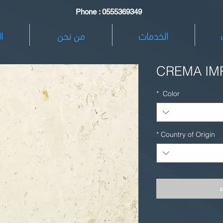
Phone : 0555369349
الخدمات
من نحن
ا
CREMA IM
*
Color
*
Country of Origin
ء