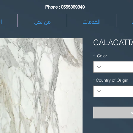
Phone : 0555369349
الخدمات
من نحن
ا
CALACATT
*
Color
*
Country of Origin
ء