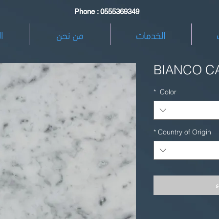
Phone : 0555369349
الخدمات
من نحن
ا
BIANCO C
*
Color
*
Country of Origin
ء